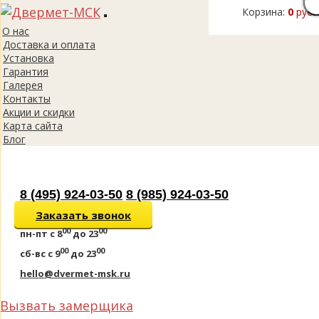
Корзина:
0
руб.
Toggle
О нас
navigation
Доставка и оплата
Установка
Гарантия
Галерея
Контакты
Акции и скидки
Карта сайта
Блог
8 (495) 924-03-50
8 (985) 924-03-50
Заказать звонок
00
00
пн-пт
с 8
до 23
00
00
сб-вс
с 9
до 23
hello@dvermet-msk.ru
Вызвать замерщика