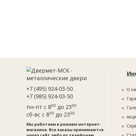
Ин
+7 (495) 924-03-50
О на
+7 (985) 924-03-50
Гар
00
00
пн-пт с 8
до 23
Гал
00
00
сб-вс с 8
до 23
Акци
Мы работаем в режиме интернет-
Сер
магазина. Все заказы принимаются
Ста
через сайт либо по телефонам