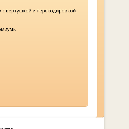
 с вертушкой и перекодировкой;
емиум».