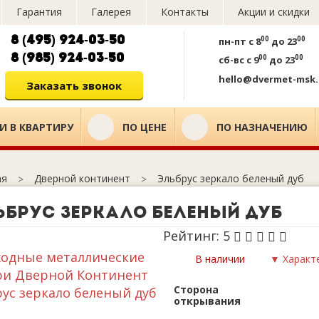
Гарантия
Галерея
Контакты
Акции и скидки
8 (495) 924-03-50
00
00
пн-пт
с 8
до 23
8 (985) 924-03-50
00
00
сб-вс
с 9
до 23
hello@dvermet-msk.
Заказать звонок
И В КВАРТИРУ
ПО ЦЕНЕ
ПО НАЗНАЧЕНИЮ
Дверной континент
Эльбрус зеркало беленый дуб
ая
ьбрус зеркало беленый дуб
Рейтинг:
5
В наличии
▼ Характ
Сторона
открывания