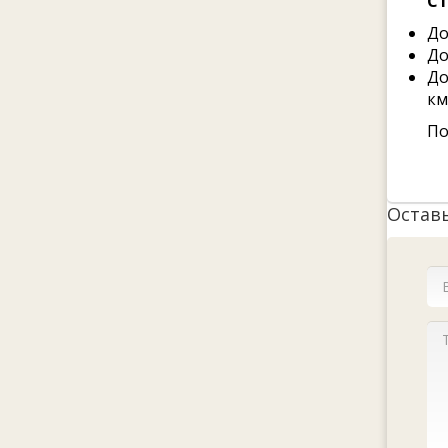
Ст
До
До
До
км
По
Остав