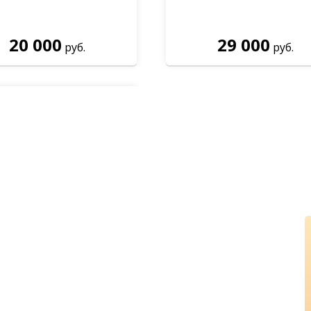
20 000
29 000
руб.
руб.
Тамбур
 и проконсультируе
ри заказе с сайта и лучшие це
28 500
руб.