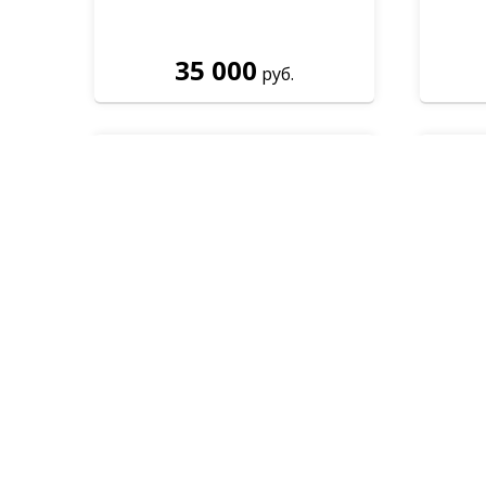
35 000
руб.
Входная дверь Лабиринт
Бетон 06 - Сандал серый
Перезвоним
Cкидка п
34 800
руб.