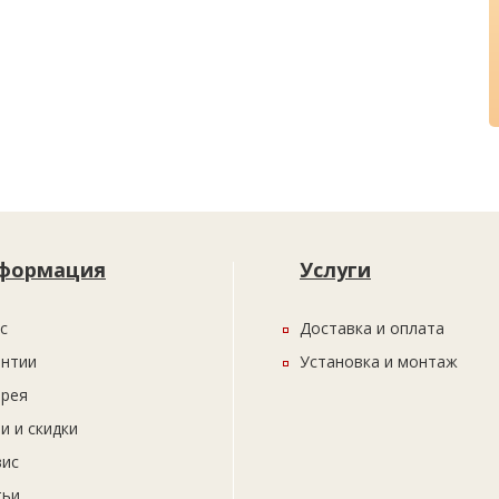
формация
Услуги
с
Доставка и оплата
антии
Установка и монтаж
ерея
и и скидки
вис
тьи