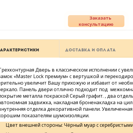
Заказать
консультацию
АРАКТЕРИСТИКИ
ДОСТАВКА И ОПЛАТА
Трехконтурная Дверь в классическом исполнении с уве
замок «Master Lock премиум» с вертушкой и перекодиро
зрительно увеличит Вашу прихожую и избавит от необ
зеркало. Панель двери отлично подходит под межкомн
покрытие металла покраской Серый графит. , два отдел
автономная задвижка, накладная броненакладка на ци
внутренняя отделка декоративной панели. Увеличенная
хорошим показателям шумоизоляции.
Цвет внешней стороны: Чёрный муар с серебристыми