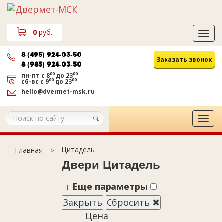
0
руб.
Tog
navi
8 (495) 924-03-50
Заказать звонок
8 (985) 924-03-50
00
00
пн-пт
с 8
до 23
00
00
сб-вс
с 9
до 23
hello@dvermet-msk.ru
Tog
navi
Цитадель
Главная
Двери Цитадель
↓
Еще параметры
Закрыть
Сбросить ✖
Цена