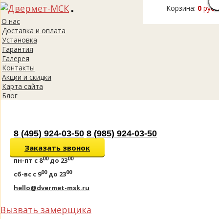
Корзина:
0
руб.
Toggle
О нас
navigation
Доставка и оплата
Установка
Гарантия
Галерея
Контакты
Акции и скидки
Карта сайта
Блог
8 (495) 924-03-50
8 (985) 924-03-50
Заказать звонок
00
00
пн-пт
с 8
до 23
00
00
сб-вс
с 9
до 23
hello@dvermet-msk.ru
Вызвать замерщика