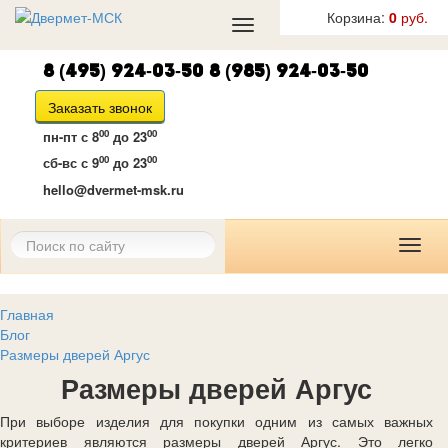
Корзина:
0
руб.
Toggle
navigation
8 (495) 924-03-50
8 (985) 924-03-50
Заказать звонок
00
00
пн-пт
с 8
до 23
00
00
сб-вс
с 9
до 23
hello@dvermet-msk.ru
Toggl
naviga
Главная
Блог
Размеры дверей Аргус
Размеры дверей Аргус
При выборе изделия для покупки одним из самых важных
критериев являются размеры дверей Аргус. Это легко