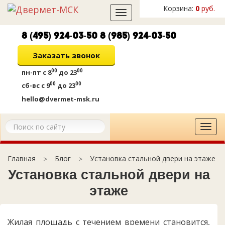
Корзина:
0
руб.
Toggle
navigation
8 (495) 924-03-50
8 (985) 924-03-50
Заказать звонок
00
00
пн-пт
с 8
до 23
00
00
сб-вс
с 9
до 23
hello@dvermet-msk.ru
Tog
navi
Блог
Установка стальной двери на этаже
Главная
Установка стальной двери на
этаже
Жилая площадь с течением времени становится,