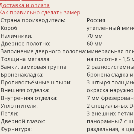
Доставка и оплата
Как правильно сделать замер
Страна производитель:
Россия
Короб:
утепленный мин
Наличники:
70 мм
Дверное полотно:
60 мм
Заполнение дверного полотна:
минеральная пл
Толщина металла:
на полотне - 1,5 
Замки, замковая группа:
2 разносистемны
Броненакладка:
броненакладка и
Противосъёмные штыри:
3 штыря толщин
Внешняя отделка:
окраска наружно
Внутренняя отделка:
7 мм фрезерован
Уплотнители:
2 специальных D
Петли:
3 внешних петли
Дверной глазок:
панорамный с ш
Фурнитура:
раздельная, в цв