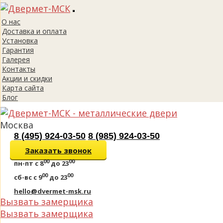
Toggle
О нас
navigation
Доставка и оплата
Установка
Гарантия
Галерея
Контакты
Акции и скидки
Карта сайта
Блог
Москва
8 (495) 924-03-50
8 (985) 924-03-50
Заказать звонок
00
00
пн-пт
с 8
до 23
00
00
сб-вс
с 9
до 23
hello@dvermet-msk.ru
Вызвать замерщика
Вызвать замерщика