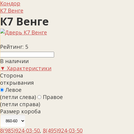
Кондор
К7 Венге
К7 Венге
Рейтинг:
5
В наличии
▼ Характеристики
Сторона
открывания
Левое
(петли слева)
Правое
(петли справа)
Размер короба
8(985)924-03-50
,
8(495)924-03-50