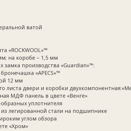
еральной ватой
ита «ROCKWOOL»™
мм; на коробе – 1,5 мм
х замка производства «Guardian»™:
 бронечашка «APECS»™
ой 12 мм
го листа двери и коробки двухкомпонентная:«
ная МДФ панель в цвете «Венге»
-образных уплотнителя
 из легированной стали на подшипнике
ироким углом обзора
ете «Хром»