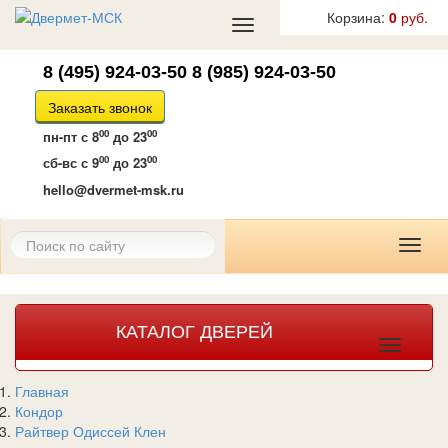
Корзина:
0
руб.
Toggle
navigation
8 (495) 924-03-50
8 (985) 924-03-50
Заказать звонок
00
00
пн-пт
с 8
до 23
00
00
сб-вс
с 9
до 23
hello@dvermet-msk.ru
Toggl
naviga
КАТАЛОГ ДВЕРЕЙ
Toggle
navigat
Главная
Кондор
Райтвер Одиссей Клен