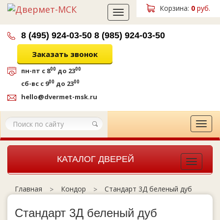
Корзина:
0
руб.
Toggle
navigation
8 (495) 924-03-50
8 (985) 924-03-50
Заказать звонок
00
00
пн-пт
с 8
до 23
00
00
сб-вс
с 9
до 23
hello@dvermet-msk.ru
Tog
navi
КАТАЛОГ ДВЕРЕЙ
Toggle
navigat
Кондор
Стандарт 3Д беленый дуб
Главная
Стандарт 3Д беленый дуб