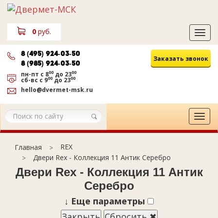
0
руб.
Tog
navi
8 (495) 924-03-50
Заказать звонок
8 (985) 924-03-50
00
00
пн-пт
с 8
до 23
00
00
сб-вс
с 9
до 23
hello@dvermet-msk.ru
Tog
navi
REX
Главная
Двери Rex - Коллекция 11 Антик Серебро
Двери Rex - Коллекция 11 Антик
Серебро
↓
Еще параметры
Закрыть
Сбросить ✖