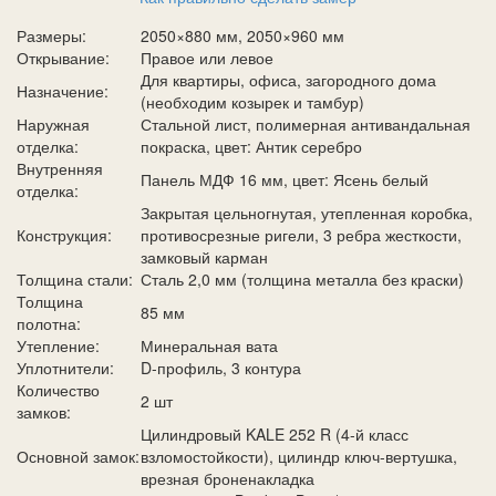
Размеры:
2050×880 мм, 2050×960 мм
Открывание:
Правое или левое
Для квартиры, офиса, загородного дома
Назначение:
(необходим козырек и тамбур)
Наружная
Стальной лист, полимерная антивандальная
отделка:
покраска, цвет: Антик серебро
Внутренняя
Панель МДФ 16 мм, цвет: Ясень белый
отделка:
Закрытая цельногнутая, утепленная коробка,
Конструкция:
противосрезные ригели, 3 ребра жесткости,
замковый карман
Толщина стали:
Сталь 2,0 мм (толщина металла без краски)
Толщина
85 мм
полотна:
Утепление:
Минеральная вата
Уплотнители:
D-профиль, 3 контура
Количество
2 шт
замков:
Цилиндровый KALE 252 R (4-й класс
Основной замок:
взломостойкости), цилиндр ключ-вертушка,
врезная броненакладка