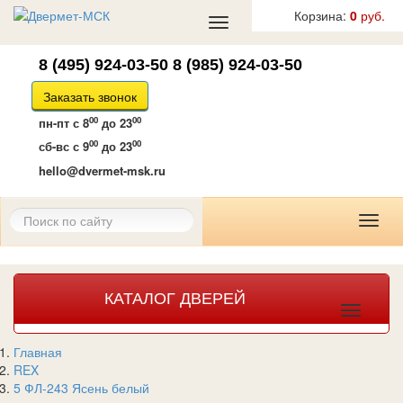
Корзина:
0
руб.
Toggle
navigation
8 (495) 924-03-50
8 (985) 924-03-50
Заказать звонок
00
00
пн-пт
с 8
до 23
00
00
сб-вс
с 9
до 23
hello@dvermet-msk.ru
Toggl
naviga
КАТАЛОГ ДВЕРЕЙ
Toggle
navigat
Главная
REX
5 ФЛ-243 Ясень белый