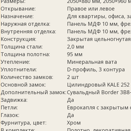
Размеры:
2050×880 мм, 2050×960 
Открывание:
Правое или левое
Назначение:
Для квартиры, офиса, 
Наружная отделка:
Панель МДФ 10 мм, фрез
Внутренняя отделка:
Панель МДФ 10 мм, фре
Конструкция:
Закрытая цельногнутая
Толщина стали:
2,0 мм
Толщина полотна:
95 мм
Утепление:
Минеральная вата
Уплотнители:
D-профиль, 3 контура
Количество замков:
2 шт
Основной замок:
Цилиндровый KALE 252 
Дополнительный замок:
Сувальдный Border 3B8-
Задвижка:
Да
Петли:
Еврокапля с закрытым
Глазок:
Да
Фурнитура, цвет:
Хром
В комплекте:
Полотно, декоративная