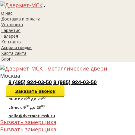
Toggle
О нас
navigation
Доставка и оплата
Установка
Гарантия
Галерея
Контакты
Акции и скидки
Карта сайта
Блог
Москва
8 (495) 924-03-50
8 (985) 924-03-50
Заказать звонок
00
00
пн-пт
с 8
до 23
00
00
сб-вс
с 9
до 23
hello@dvermet-msk.ru
Вызвать замерщика
Вызвать замерщика