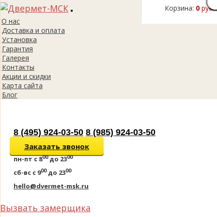
Корзина:
0
руб.
Toggle
О нас
navigation
Доставка и оплата
Установка
Гарантия
Галерея
Контакты
Акции и скидки
Карта сайта
Блог
8 (495) 924-03-50
8 (985) 924-03-50
Заказать звонок
00
00
пн-пт
с 8
до 23
00
00
сб-вс
с 9
до 23
hello@dvermet-msk.ru
Вызвать замерщика