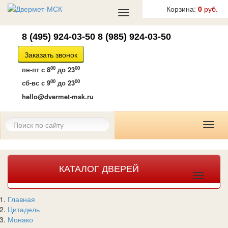
Корзина:
0
руб.
Toggle
navigation
8 (495) 924-03-50
8 (985) 924-03-50
Заказать звонок
00
00
пн-пт
с 8
до 23
00
00
сб-вс
с 9
до 23
hello@dvermet-msk.ru
Toggl
naviga
КАТАЛОГ ДВЕРЕЙ
Toggle
navigat
Главная
Цитадель
Монако