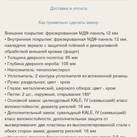
Доставка и оплата
Как правильно сделать замер
Внешнее покрытие: фрезерованная МДФ-панель 12 мм
• Внутреннее покрытие: фрезерованная МДФ-панель 12 мм,
накладное зеркало с защитной плёнкой и декоративной
обработкой внешней кромки (фацет)
• Толщина дверного полотна: 95 мм
• Глубина дверного короба: 105 мм
• Наполнитель: пенополистирол
• Уплотнитель: 2 контура уплотнителя из вспененной резины
• Ручка: раздельная; цвет - хром
• Глазок: металлический, широкого обзора; цвет - хром
• Петли: 2 шт., наружные, открывание 180°
• Основной замок: цилиндровый KALE, IV (наивысший) класс
взломостойкости; диаметр ригелей: 16 мм
• Дополнительный замок: сувальдный KALE, IV (наивысший)
класс взломостойкости, дополнительная защита от
высверливания: две пластины из высоколегированной стали с
обеих сторон замка; диаметр ригелей: 16 мм
• Накладки: врезная броненакладка основного замка 2,5 см,