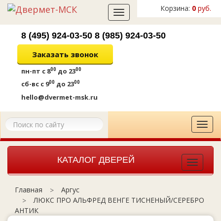
Корзина:
0
руб.
Toggle
navigation
8 (495) 924-03-50
8 (985) 924-03-50
Заказать звонок
00
00
пн-пт
с 8
до 23
00
00
сб-вс
с 9
до 23
hello@dvermet-msk.ru
Tog
navi
КАТАЛОГ ДВЕРЕЙ
Toggle
navigat
Аргус
Главная
ЛЮКС ПРО АЛЬФРЕД ВЕНГЕ ТИСНЕНЫЙ/СЕРЕБРО
АНТИК