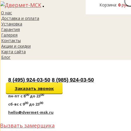
Корзина:
0
руб.
Toggle
О нас
navigation
Доставка и оплата
Установка
Гарантия
Галерея
Контакты
Акции и скидки
Карта сайта
Блог
8 (495) 924-03-50
8 (985) 924-03-50
Заказать звонок
00
00
пн-пт
с 8
до 23
00
00
сб-вс
с 9
до 23
hello@dvermet-msk.ru
Вызвать замерщика