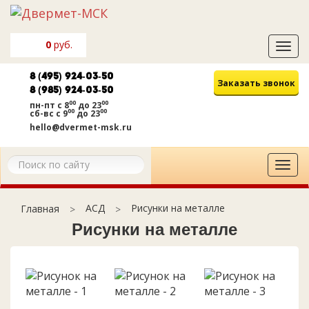
0
руб.
Tog
navi
8 (495) 924-03-50
Заказать звонок
8 (985) 924-03-50
00
00
пн-пт
с 8
до 23
00
00
сб-вс
с 9
до 23
hello@dvermet-msk.ru
Tog
navi
АСД
Рисунки на металле
Главная
Рисунки на металле