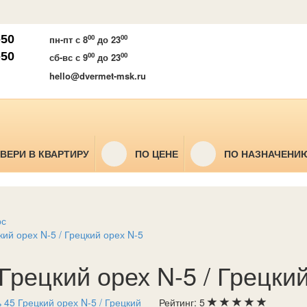
-50
00
00
пн-пт
с 8
до 23
-50
00
00
сб-вс
с 9
до 23
hello@dvermet-msk.ru
ВЕРИ В КВАРТИРУ
ПО ЦЕНЕ
ПО НАЗНАЧЕНИ
я
рс
кий орех N-5 / Грецкий орех N-5
Грецкий орех N-5 / Грецки
Рейтинг:
5