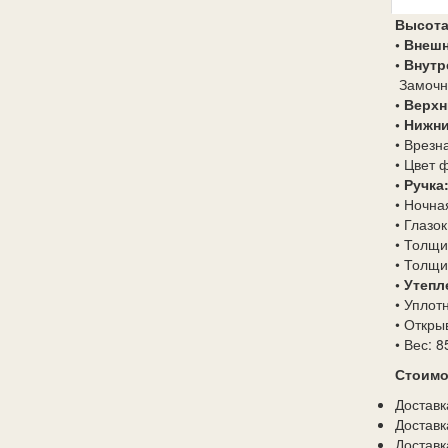
Высота
• Внешн
• Внутр
Замочн
• Верх
• Нижн
• Врезн
• Цвет 
• Ручка
• Ночна
• Глазо
• Толщи
• Толщи
• Утеп
• Уплот
• Откры
• Вес: 8
Стоимо
Достав
Доставк
Достав