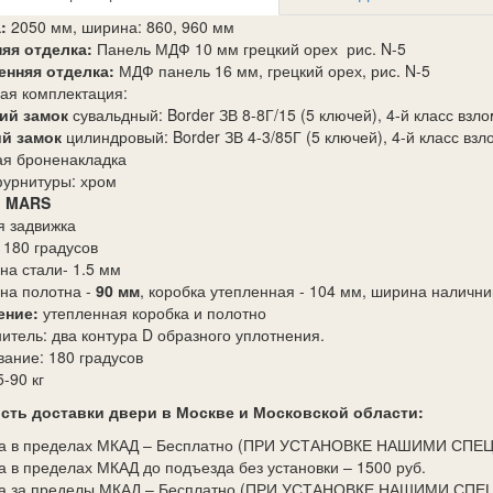
:
2050 мм, ширина: 860, 960 мм
яя отделка:
Панель МДФ 10 мм грецкий орех рис. N-5
енняя отделка:
МДФ панель 16 мм, грецкий орех, рис. N-5
ая комплектация:
ний замок
сувальдный: Border ЗВ 8-8Г/15 (5 ключей), 4-й класс взл
ий замок
цилиндровый: Border ЗВ 4-3/85Г (5 ключей), 4-й класс взл
ая броненакладка
фурнитуры: хром
: MARS
я задвижка
к 180 градусов
на стали- 1.5 мм
на полотна -
90 мм
, коробка утепленная - 104 мм, ширина налични
ление:
утепленная коробка и полотно
нитель: два контура D образного уплотнения.
вание: 180 градусов
5-90 кг
сть доставки двери в Москве и Московской области:
ка в пределах МКАД – Бесплатно (ПРИ УСТАНОВКЕ НАШИМИ СП
а в пределах МКАД до подъезда без установки – 1500 руб.
ка за пределы МКАД – Бесплатно (ПРИ УСТАНОВКЕ НАШИМИ СПЕЦ