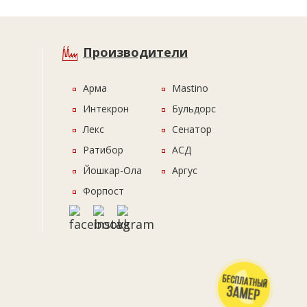
Производители
Арма
Mastino
Интекрон
Бульдорс
Лекс
Сенатор
Ратибор
АСД
Йошкар-Ола
Аргус
Форпост