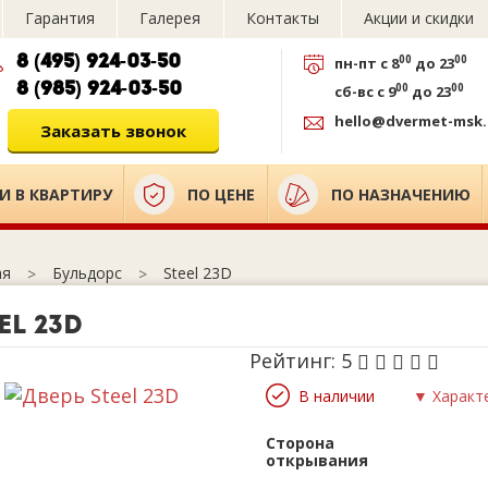
Гарантия
Галерея
Контакты
Акции и скидки
8 (495) 924-03-50
00
00
пн-пт
с 8
до 23
8 (985) 924-03-50
00
00
сб-вс
с 9
до 23
hello@dvermet-msk.
Заказать звонок
И В КВАРТИРУ
ПО ЦЕНЕ
ПО НАЗНАЧЕНИЮ
Бульдорс
Steel 23D
ая
el 23D
Рейтинг:
5
В наличии
▼ Характ
Сторона
открывания