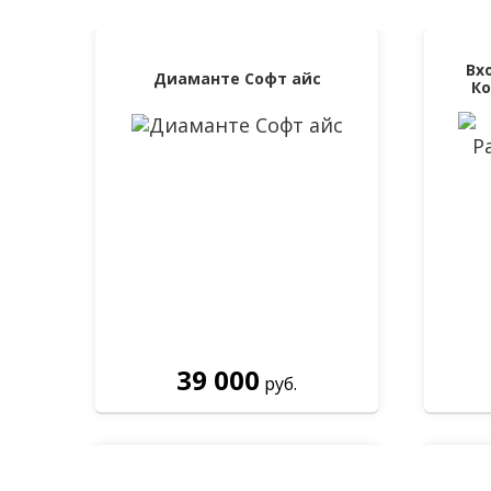
Вх
Диамантe Софт айс
Ко
39 000
руб.
Входная дверь Лабиринт