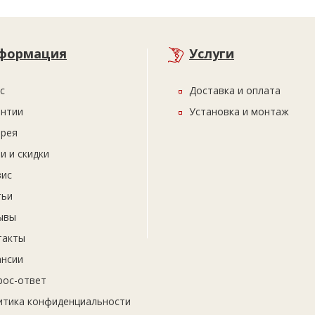
формация
Услуги
с
Доставка и оплата
антии
Установка и монтаж
ерея
и и скидки
вис
тьи
ывы
такты
ансии
рос-ответ
итика конфиденциальности