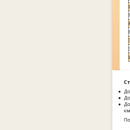
Ст
До
До
До
км
По