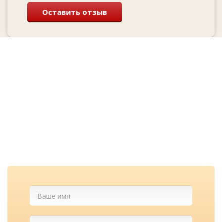
Оставить отзыв
Перезвоним и
проконсультируем
бесплатно
Cкидка при заказе с сайта и
лучшие цены у нас!