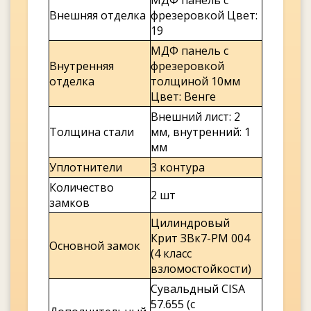
МДФ панель с
Внешняя отделка
фрезеровкой Цвет:
19
МДФ панель с
Внутренняя
фрезеровкой
отделка
толщиной 10мм
Цвет: Венге
Внешний лист: 2
Толщина стали
мм, внутренний: 1
мм
Уплотнители
3 контура
Количество
2 шт
замков
Цилиндровый
Крит ЗВк7-РМ 004
Основной замок
(4 класс
взломостойкости)
Сувальдный CISA
57.655 (c