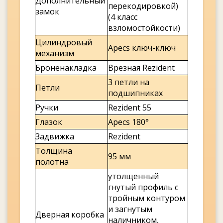
Дополнительный
перекодировкой)
замок
(4 класс
взломостойкости)
Цилиндровый
Apecs ключ-ключ
механизм
Броненакладка
Врезная Rezident
3 петли на
Петли
подшипниках
Ручки
Rezident 55
Глазок
Apecs 180°
Задвижка
Rezident
Толщина
95 мм
полотна
утолщенный
гнутый профиль с
тройным контуром
и загнутым
Дверная коробка
наличником,