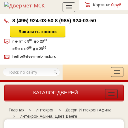
Корзина:
0
руб.
Toggle
navigation
8 (495) 924-03-50
8 (985) 924-03-50
Заказать звонок
00
00
пн-пт
с 8
до 23
00
00
сб-вс
с 9
до 23
hello@dvermet-msk.ru
Tog
navi
КАТАЛОГ ДВЕРЕЙ
Toggle
navigat
Интекрон
Двери Интекрон Афина
Главная
Интекрон Афина, Цвет Венге