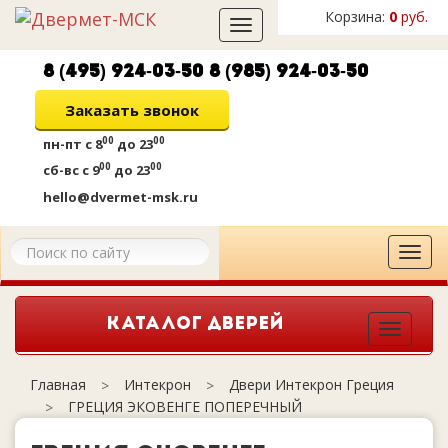
Корзина:
0
руб.
Toggle
navigation
8 (495) 924-03-50
8 (985) 924-03-50
Заказать звонок
00
00
пн-пт
с 8
до 23
00
00
сб-вс
с 9
до 23
hello@dvermet-msk.ru
Tog
navi
КАТАЛОГ ДВЕРЕЙ
Togg
navi
Интекрон
Двери Интекрон Греция
Главная
ГРЕЦИЯ ЭКОВЕНГЕ ПОПЕРЕЧНЫЙ