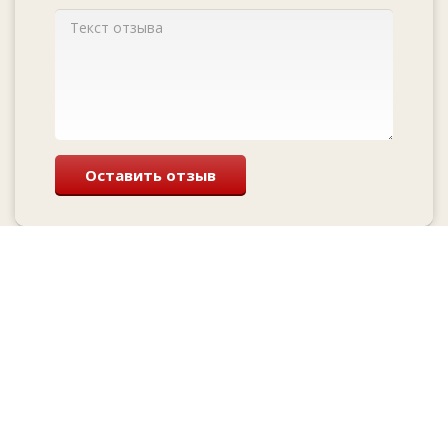
Оставить отзыв
Перезвоним и
проконсультируем
бесплатно
Cкидка при заказе с сайта
и лучшие цены у нас!