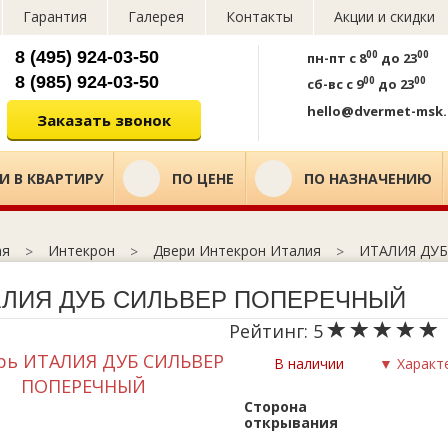
Гарантия
Галерея
Контакты
Акции и скидки
8 (495) 924-03-50
00
00
пн-пт
с 8
до 23
8 (985) 924-03-50
00
00
сб-вс
с 9
до 23
hello@dvermet-msk.
Заказать звонок
И В КВАРТИРУ
ПО ЦЕНЕ
ПО НАЗНАЧЕНИЮ
Интекрон
Двери Интекрон Италия
ИТАЛИЯ ДУ
ая
АЛИЯ ДУБ СИЛЬВЕР ПОПЕРЕЧНЫЙ
Рейтинг:
5
В наличии
▼ Характ
Сторона
открывания