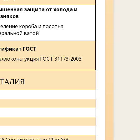
ышенная защита от холода и
озняков
еление короба и полотна
еральной ватой
тификат ГОСТ
ллоконстукция ГОСТ 31173-2003
ИТАЛИЯ
A Geo плотностью 11 кг/м3;