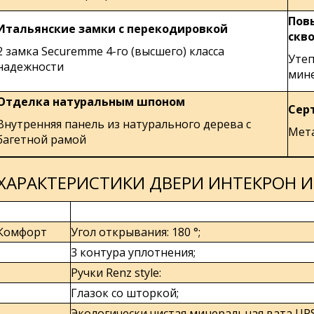
Пов
Итальянские замки с перекодировкой
скв
2 замка Securemme 4-го (высшего) класса
Утеп
надежности
мин
Отделка натуральным шпоном
Сер
Внутренняя панель из натурального дерева с
Мета
багетной рамой
ХАРАКТЕРИСТИКИ ДВЕРИ ИНТЕКРОН 
Комфорт
Угол открывания: 180 °;
3 контура уплотнения;
Ручки Renz style:
Глазок со шторкой;
Экологически чистая минеральная вата URS