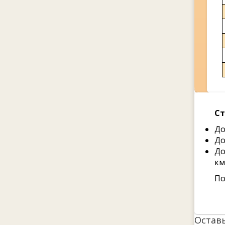
Ст
До
До
До
км
По
Остав