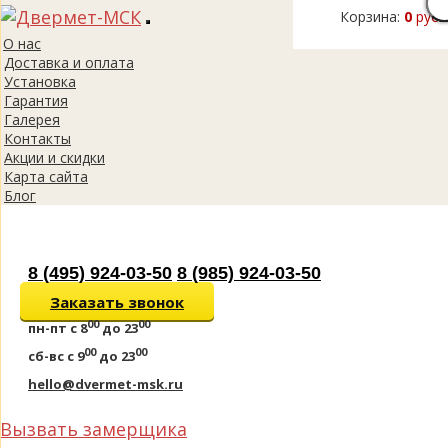
Корзина:
0
руб.
Toggle
О нас
navigation
Доставка и оплата
Установка
Гарантия
Галерея
Контакты
Акции и скидки
Карта сайта
Блог
8 (495) 924-03-50
8 (985) 924-03-50
Заказать звонок
00
00
пн-пт
с 8
до 23
00
00
сб-вс
с 9
до 23
hello@dvermet-msk.ru
Вызвать замерщика