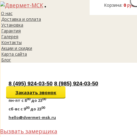
Корзина:
0
руб.
Toggle
О нас
navigation
Доставка и оплата
Установка
Гарантия
Галерея
Контакты
Акции и скидки
Карта сайта
Блог
8 (495) 924-03-50
8 (985) 924-03-50
Заказать звонок
00
00
пн-пт
с 8
до 23
00
00
сб-вс
с 9
до 23
hello@dvermet-msk.ru
Вызвать замерщика