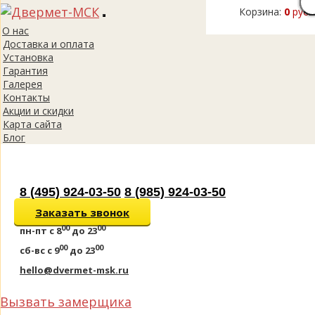
Корзина:
0
руб.
Toggle
О нас
navigation
Доставка и оплата
Установка
Гарантия
Галерея
Контакты
Акции и скидки
Карта сайта
Блог
8 (495) 924-03-50
8 (985) 924-03-50
Заказать звонок
00
00
пн-пт
с 8
до 23
00
00
сб-вс
с 9
до 23
hello@dvermet-msk.ru
Вызвать замерщика