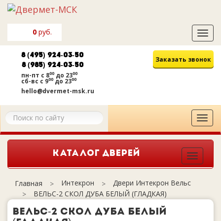
0
руб.
Tog
navi
8 (495) 924-03-50
Заказать звонок
8 (985) 924-03-50
00
00
пн-пт
с 8
до 23
00
00
сб-вс
с 9
до 23
hello@dvermet-msk.ru
Tog
navi
КАТАЛОГ ДВЕРЕЙ
Togg
navi
Интекрон
Двери Интекрон Вельс
Главная
ВЕЛЬС-2 СКОЛ ДУБА БЕЛЫЙ (ГЛАДКАЯ)
ВЕЛЬС-2 СКОЛ ДУБА БЕЛЫЙ