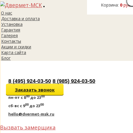
Корзина:
0
руб.
Toggle
О нас
navigation
Доставка и оплата
Установка
Гарантия
Галерея
Контакты
Акции и скидки
Карта сайта
Блог
8 (495) 924-03-50
8 (985) 924-03-50
Заказать звонок
00
00
пн-пт
с 8
до 23
00
00
сб-вс
с 9
до 23
hello@dvermet-msk.ru
Вызвать замерщика