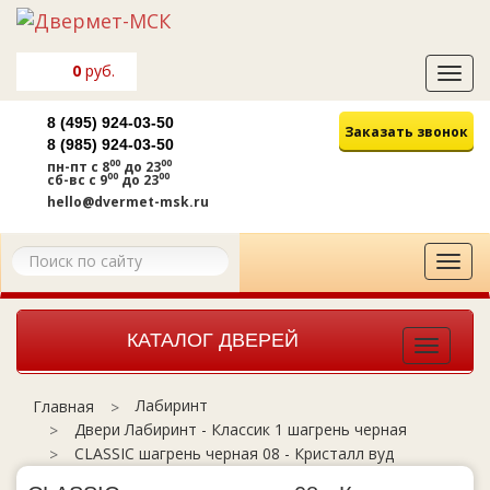
0
руб.
Tog
navi
8 (495) 924-03-50
Заказать звонок
8 (985) 924-03-50
00
00
пн-пт
с 8
до 23
00
00
сб-вс
с 9
до 23
hello@dvermet-msk.ru
Tog
navi
КАТАЛОГ ДВЕРЕЙ
Toggle
navigat
Лабиринт
Главная
Двери Лабиринт - Классик 1 шагрень черная
CLASSIC шагрень черная 08 - Кристалл вуд