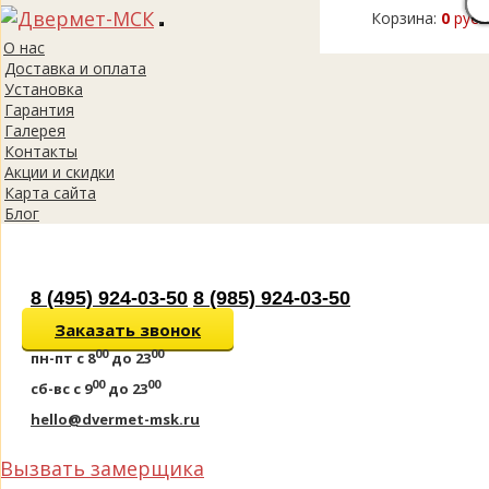
Корзина:
0
руб.
Toggle
О нас
navigation
Доставка и оплата
Установка
Гарантия
Галерея
Контакты
Акции и скидки
Карта сайта
Блог
8 (495) 924-03-50
8 (985) 924-03-50
Заказать звонок
00
00
пн-пт
с 8
до 23
00
00
сб-вс
с 9
до 23
hello@dvermet-msk.ru
Вызвать замерщика