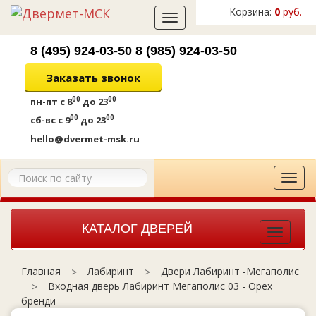
Корзина:
0
руб.
Toggle
navigation
8 (495) 924-03-50
8 (985) 924-03-50
Заказать звонок
00
00
пн-пт
с 8
до 23
00
00
сб-вс
с 9
до 23
hello@dvermet-msk.ru
Tog
navi
КАТАЛОГ ДВЕРЕЙ
Toggle
navigat
Лабиринт
Двери Лабиринт -Мегаполис
Главная
Входная дверь Лабиринт Мегаполис 03 - Орех
бренди