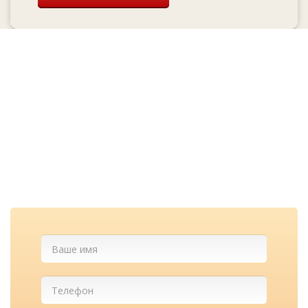
Перезвоним и
проконсультируем
бесплатно
Cкидка при заказе с сайта и
лучшие цены у нас!