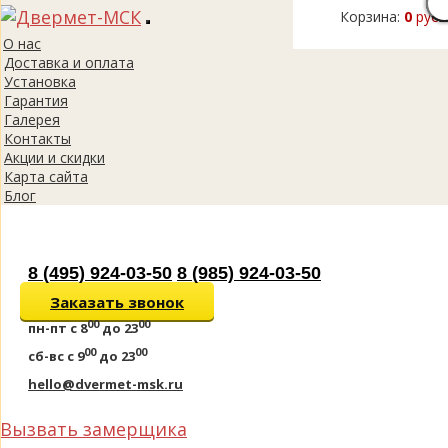
Корзина:
0
руб.
Toggle
О нас
navigation
Доставка и оплата
Установка
Гарантия
Галерея
Контакты
Акции и скидки
Карта сайта
Блог
8 (495) 924-03-50
8 (985) 924-03-50
Заказать звонок
00
00
пн-пт
с 8
до 23
00
00
сб-вс
с 9
до 23
hello@dvermet-msk.ru
Вызвать замерщика