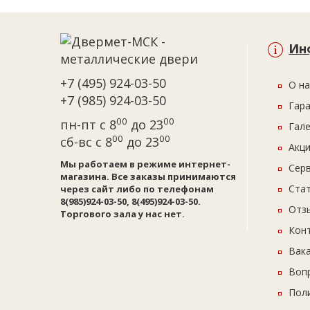
Ин
+7 (495) 924-03-50
О на
+7 (985) 924-03-50
Гар
00
00
пн-пт с 8
до 23
Гал
00
00
сб-вс с 8
до 23
Акци
Мы работаем в режиме интернет-
Сер
магазина. Все заказы принимаются
Ста
через сайт либо по телефонам
8(985)924-03-50, 8(495)924-03-50.
Отз
Торгового зала у нас нет.
Кон
Вак
Воп
Пол