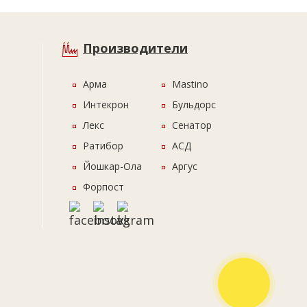
Производители
Арма
Mastino
Интекрон
Бульдорс
Лекс
Сенатор
Ратибор
АСД
Йошкар-Ола
Аргус
Форпост