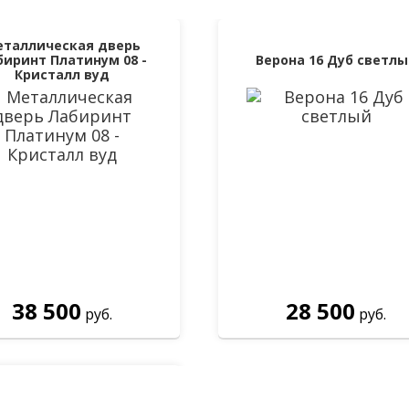
еталлическая дверь
биринт Платинум 08 -
Верона 16 Дуб светл
Кристалл вуд
38 500
28 500
руб.
руб.
енатор 3К Винорит в
цвете венге-белая