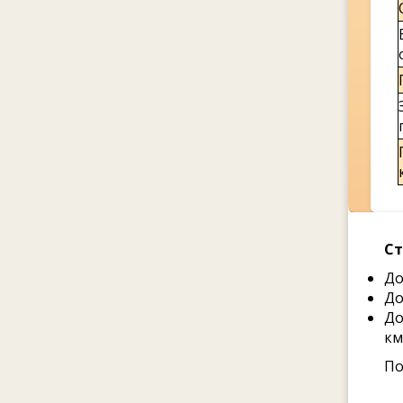
Ст
До
До
До
км
По