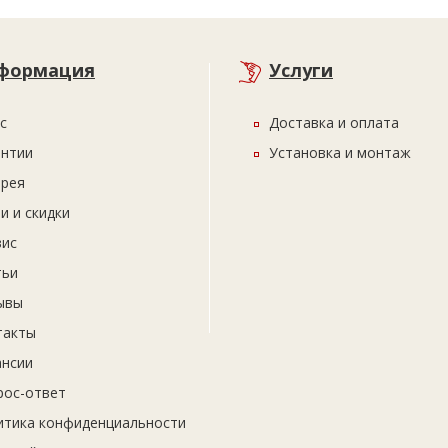
формация
Услуги
с
Доставка и оплата
антии
Установка и монтаж
ерея
и и скидки
вис
тьи
ывы
такты
ансии
рос-ответ
итика конфиденциальности