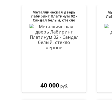
Металлическая дверь
М
Лабиринт Платинум 02 -
Ла
Сандал белый, стекло
черное
40 000
руб.
Входная дверь Лабиринт
С
Шторм с зеркалом