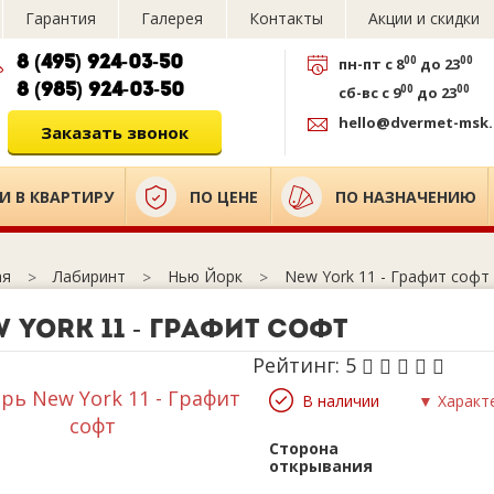
Гарантия
Галерея
Контакты
Акции и скидки
8 (495) 924-03-50
00
00
пн-пт
с 8
до 23
8 (985) 924-03-50
00
00
сб-вс
с 9
до 23
hello@dvermet-msk.
Заказать звонок
И В КВАРТИРУ
ПО ЦЕНЕ
ПО НАЗНАЧЕНИЮ
Лабиринт
Нью Йорк
New York 11 - Графит софт
ая
 York 11 - Графит софт
Рейтинг:
5
В наличии
▼ Характ
Сторона
открывания