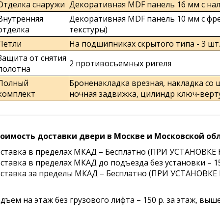
Отделка снаружи
Декоративная MDF панель 16 мм с нал
Внутренняя
Декоративная MDF панель 10 мм с фре
отделка
текстуры)
Петли
На подшипниках скрытого типа - 3 шт
Защита от снятия
2 противосъемных ригеля
полотна
Полный
Броненакладка врезная, накладка со ш
комплект
ночная задвижка, цилиндр ключ-верт
оимость доставки двери в Москве и Московской обл
ставка в пределах МКАД – Бесплатно (ПРИ УСТАНО
ставка в пределах МКАД до подъезда без установки – 15
ставка за пределы МКАД – Бесплатно (ПРИ УСТАНОВК
дъем на этаж без грузового лифта – 150 р. за этаж, выше 