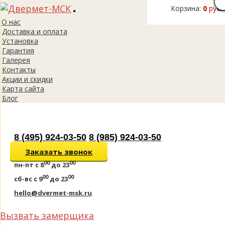
Корзина:
0
руб.
Toggle
О нас
navigation
Доставка и оплата
Установка
Гарантия
Галерея
Контакты
Акции и скидки
Карта сайта
Блог
8 (495) 924-03-50
8 (985) 924-03-50
Заказать звонок
00
00
пн-пт
с 8
до 23
00
00
сб-вс
с 9
до 23
hello@dvermet-msk.ru
Вызвать замерщика