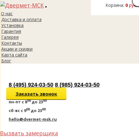
Корзина:
0
руб.
Toggle
О нас
navigation
Доставка и оплата
Установка
Гарантия
Галерея
Контакты
Акции и скидки
Карта сайта
Блог
8 (495) 924-03-50
8 (985) 924-03-50
Заказать звонок
00
00
пн-пт
с 8
до 23
00
00
сб-вс
с 9
до 23
hello@dvermet-msk.ru
Вызвать замерщика