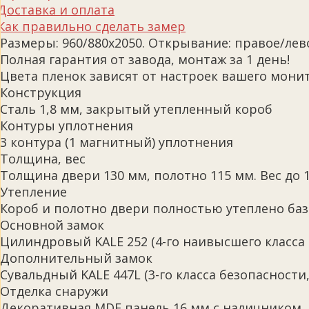
Доставка и оплата
Как правильно сделать замер
Размеры: 960/880х2050. Открывание: правое/лев
Полная гарантия от завода, монтаж за 1 день!
Цвета пленок зависят от настроек вашего монит
Конструкция
Сталь 1,8 мм, закрытый утепленный короб
Контуры уплотнения
3 контура (1 магнитный) уплотнения
Толщина, вес
Толщина двери 130 мм, полотно 115 мм. Вес до 1
Утепление
Короб и полотно двери полностью утеплено ба
Основной замок
Цилиндровый KALE 252 (4-го наивысшего класса 
Дополнительный замок
Сувальдный KALE 447L (3-го класса безопасности
Отделка снаружи
Декоративная MDF панель 16 мм с наличником, 