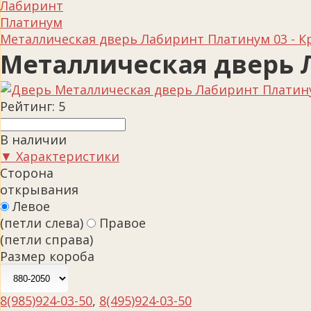
Лабиринт
Платинум
Металлическая дверь Лабиринт Платинум 03 - К
Металлическая дверь Л
Рейтинг:
5
В наличии
▼ Характеристики
Сторона
открывания
Левое
(петли слева)
Правое
(петли справа)
Размер короба
8(985)924-03-50
,
8(495)924-03-50