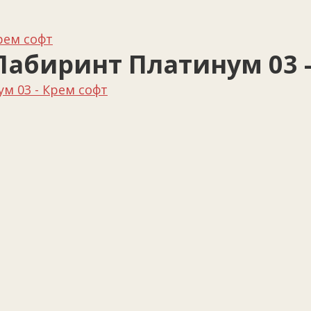
рем софт
абиринт Платинум 03 -