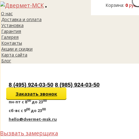
Корзина:
0
руб.
Toggle
О нас
navigation
Доставка и оплата
Установка
Гарантия
Галерея
Контакты
Акции и скидки
Карта сайта
Блог
8 (495) 924-03-50
8 (985) 924-03-50
Заказать звонок
00
00
пн-пт
с 8
до 23
00
00
сб-вс
с 9
до 23
hello@dvermet-msk.ru
Вызвать замерщика