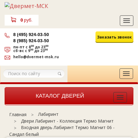
0
руб.
Tog
navi
8 (495) 924-03-50
Заказать звонок
8 (985) 924-03-50
00
00
пн-пт
с 8
до 23
00
00
сб-вс
с 9
до 23
hello@dvermet-msk.ru
Tog
navi
КАТАЛОГ ДВЕРЕЙ
Toggle
navigat
Лабиринт
Главная
Двери Лабиринт - Коллекция Термо Магнит
Входная дверь Лабиринт Термо Магнит 06 -
Сандал белый