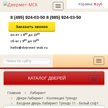
Корзина:
0
руб.
Toggle
navigation
8 (495) 924-03-50
8 (985) 924-03-50
Заказать звонок
00
00
пн-пт
с 8
до 23
00
00
сб-вс
с 9
до 23
hello@dvermet-msk.ru
Tog
navi
КАТАЛОГ ДВЕРЕЙ
Toggle
navigat
Лабиринт
Главная
Двери Лабиринт - Коллекция Трендо
Входная дверь Лабиринт Трендо 11 - Белый софт