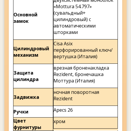
двухсистемный моноблок
«Mottura 54.797»
(сувальдный+
Основной
цилиндровый) с
замок
автоматическими
шторками
Cisa Asix
Цилиндровый
перфорированный ключ/
механизм
вертушка (Италия)
врезная броненакладка
Защита
Rezident, бронечашка
цилиндра
Моттура (Италия)
ночная поворотная
Задвижка
Rezident
Apecs 26
Ручки
Цвет
хром
фурнитуры