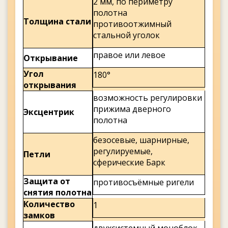
2 мм, по периметру
полотна
Толщина стали
противоотжимный
стальной уголок
правое или левое
Открывание
Угол
180°
открывания
возможность регулировки
прижима дверного
Эксцентрик
полотна
безосевые, шарнирные,
регулируемые,
Петли
сферические Барк
Защита от
противосъёмные ригели
снятия полотна
Количество
1
замков