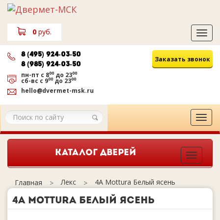
0
руб.
Tog
navi
8 (495) 924-03-50
Заказать звонок
8 (985) 924-03-50
00
00
пн-пт
с 8
до 23
00
00
сб-вс
с 9
до 23
hello@dvermet-msk.ru
Tog
navi
КАТАЛОГ ДВЕРЕЙ
Togg
navig
Лекс
4А Mottura Белый ясень
Главная
4А Mottura Белый ясень