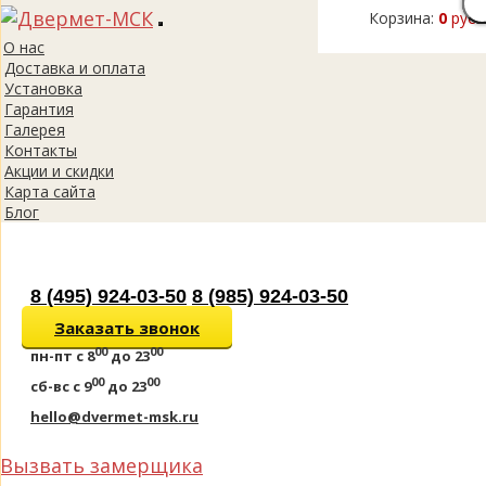
Корзина:
0
руб.
Toggle
О нас
navigation
Доставка и оплата
Установка
Гарантия
Галерея
Контакты
Акции и скидки
Карта сайта
Блог
8 (495) 924-03-50
8 (985) 924-03-50
Заказать звонок
00
00
пн-пт
с 8
до 23
00
00
сб-вс
с 9
до 23
hello@dvermet-msk.ru
Вызвать замерщика