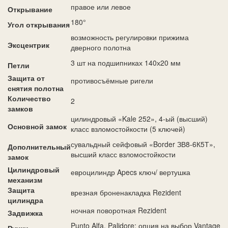
правое или левое
Открывание
180°
Угол открывания
возможность регулировки прижима
Эксцентрик
дверного полотна
3 шт на подшипниках 140х20 мм
Петли
Защита от
противосъёмные ригели
снятия полотна
Количество
2
замков
цилиндровый «Kale 252», 4-ый (высший)
Основной замок
класс взломостойкости (5 ключей)
сувальдный сейфовый «Border ЗВ8-6К5Т»,
Дополнительный
высший класс взломостойкости
замок
Цилиндровый
евроцилиндр Apecs ключ/ вертушка
механизм
Защита
врезная броненакладка Rezident
цилиндра
ночная поворотная Rezident
Задвижка
Punto Alfa, Palidore; опция на выбор Vantage