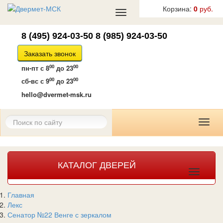
Корзина:
0
руб.
Toggle
navigation
8 (495) 924-03-50
8 (985) 924-03-50
Заказать звонок
00
00
пн-пт
с 8
до 23
00
00
сб-вс
с 9
до 23
hello@dvermet-msk.ru
Toggl
naviga
КАТАЛОГ ДВЕРЕЙ
Toggle
navigat
Главная
Лекс
Сенатор №22 Венге с зеркалом