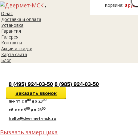
Корзина:
0
руб.
Toggle
О нас
navigation
Доставка и оплата
Установка
Гарантия
Галерея
Контакты
Акции и скидки
Карта сайта
Блог
8 (495) 924-03-50
8 (985) 924-03-50
Заказать звонок
00
00
пн-пт
с 8
до 23
00
00
сб-вс
с 9
до 23
hello@dvermet-msk.ru
Вызвать замерщика