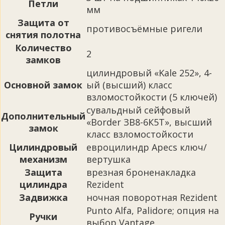
Петли
мм
Защита от
противосъёмные ригели
снятия полотна
Количество
2
замков
цилиндровый «Kale 252», 4-
Основной замок
ый (высший) класс
взломостойкости (5 ключей)
сувальдный сейфовый
Дополнительный
«Border ЗВ8-6К5Т», высший
замок
класс взломостойкости
Цилиндровый
евроцилиндр Apecs ключ/
механизм
вертушка
Защита
врезная броненакладка
цилиндра
Rezident
Задвижка
ночная поворотная Rezident
Punto Alfa, Palidore; опция на
Ручки
выбор Vantage