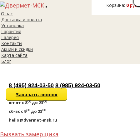
Корзина:
0
руб.
Toggle
О нас
navigation
Доставка и оплата
Установка
Гарантия
Галерея
Контакты
Акции и скидки
Карта сайта
Блог
8 (495) 924-03-50
8 (985) 924-03-50
Заказать звонок
00
00
пн-пт
с 8
до 23
00
00
сб-вс
с 9
до 23
hello@dvermet-msk.ru
Вызвать замерщика