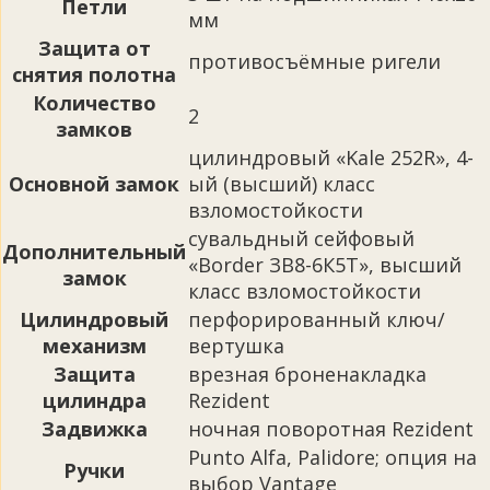
Петли
мм
Защита от
противосъёмные ригели
снятия полотна
Количество
2
замков
цилиндровый «Kale 252R», 4-
Основной замок
ый (высший) класс
взломостойкости
сувальдный сейфовый
Дополнительный
«Border ЗВ8-6К5Т», высший
замок
класс взломостойкости
Цилиндровый
перфорированный ключ/
механизм
вертушка
Защита
врезная броненакладка
цилиндра
Rezident
Задвижка
ночная поворотная Rezident
Punto Alfa, Palidore; опция на
Ручки
выбор Vantage