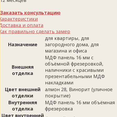
12 месяцев
Заказать консультацию
Характеристики
Доставка и оплата
Как правильно сделать замер
для квартиры, для
Назначение
загородного дома, для
магазина и офиса
МДФ панель 16 мм с
объёмной фрезеровкой,
Внешняя
наличники с красивыми
отделка
презентабельными МДФ
накладками
Цвет внешней
алмон 28, Винорит (уличное
отделки
покрытие)
Внутренняя
МДФ панель 16 мм объёмная
отделка
фрезеровка
Цвет внутренней