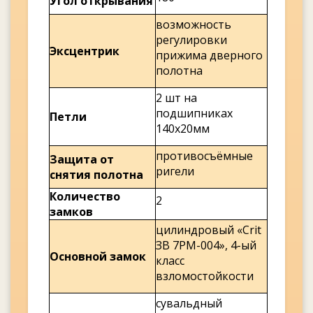
Угол открывания
возможность
регулировки
Эксцентрик
прижима дверного
полотна
2 шт на
подшипниках
Петли
140х20мм
противосъёмные
Защита от
ригели
снятия полотна
Количество
2
замков
цилиндровый «Crit
ЗВ 7РМ-004», 4-ый
Основной замок
класс
взломостойкости
сувальдный