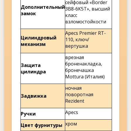
сейфовый «Border
Дополнительный
ЗВ8-6К5Т», высший
замок
класс
взломостойкости
Apecs Premier RT-
Цилиндровый
110, ключ/
механизм
вертушка
врезная
броненакладка,
Защита
бронечашка
цилиндра
Mottura (Италия)
ночная
поворотная
Задвижка
Rezident
Apecs
Ручки
хром
Цвет фурнитуры