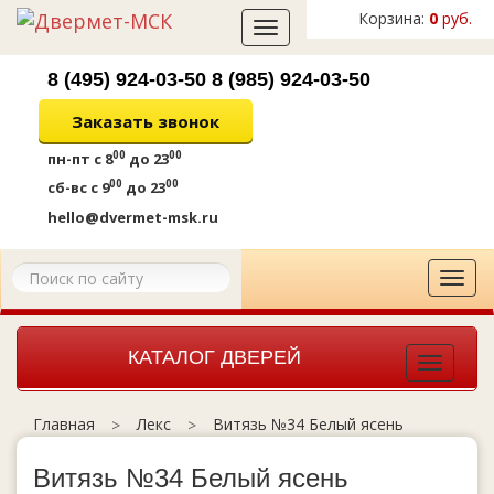
Корзина:
0
руб.
Toggle
navigation
8 (495) 924-03-50
8 (985) 924-03-50
Заказать звонок
00
00
пн-пт
с 8
до 23
00
00
сб-вс
с 9
до 23
hello@dvermet-msk.ru
Tog
navi
КАТАЛОГ ДВЕРЕЙ
Toggle
navigat
Лекс
Витязь №34 Белый ясень
Главная
Витязь №34 Белый ясень