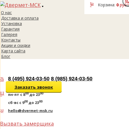
Корзина:
0
руб.
Toggle
О нас
navigation
Доставка и оплата
Установка
Гарантия
Галерея
Контакты
Акции и скидки
Карта сайта
Блог
8 (495) 924-03-50
8 (985) 924-03-50
Заказать звонок
00
00
пн-пт
с 8
до 23
00
00
сб-вс
с 9
до 23
hello@dvermet-msk.ru
Вызвать замерщика