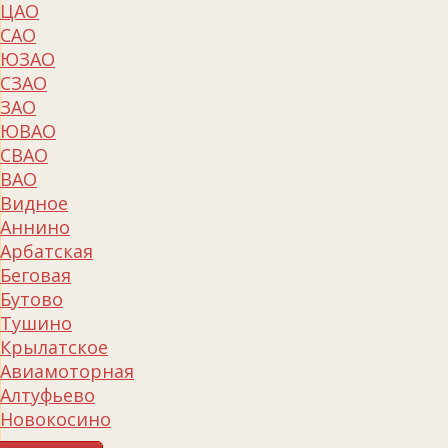
ЦАО
САО
ЮЗАО
СЗАО
ЗАО
ЮВАО
СВАО
ВАО
Видное
Аннино
Арбатская
Беговая
Бутово
Тушино
Крылатское
Авиамоторная
Алтуфьево
Новокосино