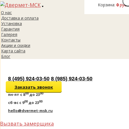
Корзина:
0
руб.
Toggle
О нас
navigation
Доставка и оплата
Установка
Гарантия
Галерея
Контакты
Акции и скидки
Карта сайта
Блог
8 (495) 924-03-50
8 (985) 924-03-50
Заказать звонок
00
00
пн-пт
с 8
до 23
00
00
сб-вс
с 9
до 23
hello@dvermet-msk.ru
Вызвать замерщика