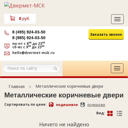
0
руб.
Tog
navi
8 (495) 924-03-50
Заказать звонок
8 (985) 924-03-50
00
00
пн-пт
с 8
до 23
00
00
сб-вс
с 9
до 23
hello@dvermet-msk.ru
Tog
navi
Металлические коричневые двери
Главная
Металлические коричневые двери
Сортировать по цене:
подешевле
подороже
Вид:
Ничего не найдено