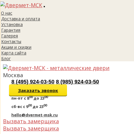
Toggle
О нас
navigation
Доставка и оплата
Установка
Гарантия
Галерея
Контакты
Акции и скидки
Карта сайта
Блог
Москва
8 (495) 924-03-50
8 (985) 924-03-50
Заказать звонок
00
00
пн-пт
с 8
до 23
00
00
сб-вс
с 9
до 23
hello@dvermet-msk.ru
Вызвать замерщика
Вызвать замерщика