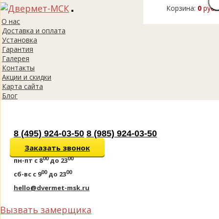
Корзина:
0
руб.
Toggle
О нас
navigation
Доставка и оплата
Установка
Гарантия
Галерея
Контакты
Акции и скидки
Карта сайта
Блог
8 (495) 924-03-50
8 (985) 924-03-50
Заказать звонок
00
00
пн-пт
с 8
до 23
00
00
сб-вс
с 9
до 23
hello@dvermet-msk.ru
Вызвать замерщика