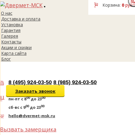
Корзина:
0
руб.
Toggle
О нас
navigation
Доставка и оплата
Установка
Гарантия
Галерея
Контакты
Акции и скидки
Карта сайта
Блог
8 (495) 924-03-50
8 (985) 924-03-50
Заказать звонок
00
00
пн-пт
с 8
до 23
00
00
сб-вс
с 9
до 23
hello@dvermet-msk.ru
Вызвать замерщика